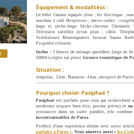
Équipement & modalitéss :
Lit bébé. Cuisine équipée (four ; fer électrique ; m
machine à café Nespresso ; micro-ondes ; congélate
linge et sèche-linge. Sèche-cheveux. Cheminée. 
Télévision satellite écran plan ; câble. Télépho
Ventilateurs. Moustiquaires. Jacuzzi. Sauna. Barb
Propriété clôturée.
Inclus :
3 heures de ménage quotidien. Linge de lit 
)
2000 € à régler sur place.
Licence touristique de 
Situation :
Ampelas : 2 km ; Naoussa : 4 km ; aéroport de Paros :
Pourquoi choisir
Pasiphaé
?
Pasiphaé
est parfaite pour ceux qui recherchent 
modernes (espace bien-être, piscine privée) et
un
ressourcer dans un cadre paisible, elle combin
incontournables de Paros
.
Profitez d’une expérience ultime avec notre articl
parfaite à Paros »
. Vous aimerez aussi «
les Cycl