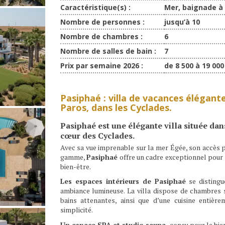
Caractéristique(s) :
Mer, baignade à 
Nombre de personnes :
jusqu’à 10
Nombre de chambres :
6
Nombre de salles de bain :
7
Prix par semaine 2026 :
de 8 500 à 19 000
Pasiphaé : villa de vacances élégante
Paros, dans les Cyclades.
Pasiphaé
est une élégante villa située dan
cœur des Cyclades.
Avec sa vue imprenable sur la mer Égée, son accès p
gamme,
Pasiphaé
offre un cadre exceptionnel pour 
bien-être.
Les espaces intérieurs de Pasiphaé
se distingu
ambiance lumineuse. La villa dispose de chambres s
bains attenantes, ainsi que d’une cuisine entiè
simplicité.
Un espace SPA et studio sauna,
conçu pour le bien