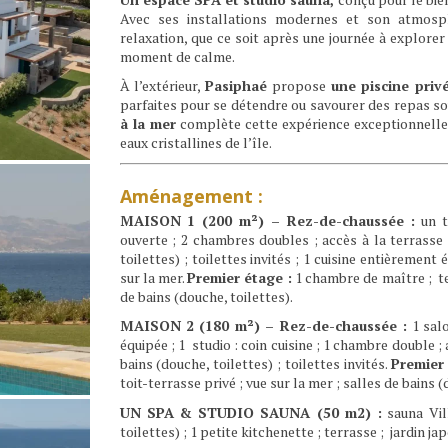
Avec ses installations modernes et son atmosph
relaxation, que ce soit après une journée à explore
moment de calme.
À l’extérieur,
Pasiphaé
propose
une piscine pri
parfaites pour se détendre ou savourer des repas 
à la mer
complète cette expérience exceptionnelle
eaux cristallines de l’île.
Aménagement :
MAISON 1 (200 m²) – Rez-de-chaussée :
un t
ouverte ; 2 chambres doubles ; accès à la terrasse e
toilettes) ; toilettes invités ; 1 cuisine entièremen
sur la mer.
Premier étage
:
1 chambre de maître ; terr
de bains (douche, toilettes).
MAISON 2 (180 m²) – Rez-de-chaussée :
1 salo
équipée ; 1 studio : coin cuisine ; 1 chambre double ; a
bains (douche, toilettes) ; toilettes invités.
Premier
toit-terrasse privé ; vue sur la mer ; salles de bains (
UN SPA & STUDIO SAUNA (50 m2) :
sauna Vil
toilettes) ; 1 petite kitchenette ; terrasse ; jardin ja