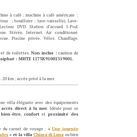
achine à café ; machine à café américain ;
ur ; bouilloire ; lave-vaisselle). Lave-
Lecteur DVD. Station d’accueil I-Pod.
ne. Stéréo. Internet. Air conditionné.
ecue. Piscine privée. Vélos. Chauffage.
et de toilettes.
Non inclus :
caution de
Pasiphaé : MHTE 1175K91001319001.
 20 km ; accès privé à la mer.
une villa élégante avec des équipements
 accès direct à la mer
. Idéale pour se
e
bien-être
,
confort
et
proximité des
e du carnet de voyage :
«
Une journée
ades
» et la villa
Chiara di Luna
ou bien