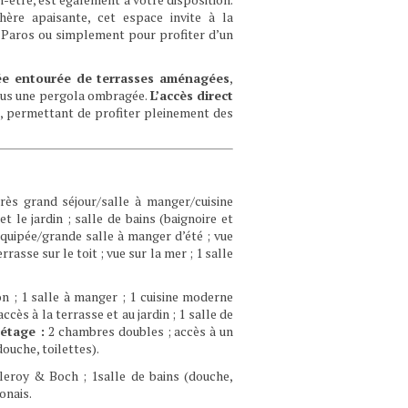
ère apaisante, cet espace invite à la
r Paros ou simplement pour profiter d’un
vée entourée de terrasses aménagées
,
sous une pergola ombragée.
L’accès direct
, permettant de profiter pleinement des
rès grand séjour/salle à manger/cuisine
t le jardin ; salle de bains (baignoire et
t équipée/grande salle à manger d’été ; vue
asse sur le toit ; vue sur la mer ; 1 salle
n ; 1 salle à manger ; 1 cuisine moderne
ccès à la terrasse et au jardin ; 1 salle de
 étage
:
2 chambres doubles ; accès à un
douche, toilettes).
leroy & Boch ; 1salle de bains (douche,
ponais.