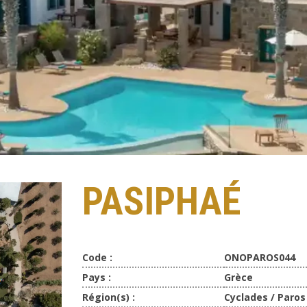
PASIPHAÉ
Code :
ONOPAROS044
Pays :
Grèce
Région(s) :
Cyclades / Paros