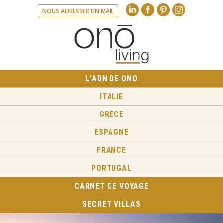
Linkedin
Facebook
Pinte
NOUS ADRESSER UN MAIL
L’ADN DE ONO
ITALIE
GRÈCE
ESPAGNE
FRANCE
PORTUGAL
CARNET DE VOYAGE
SECRET VILLAS