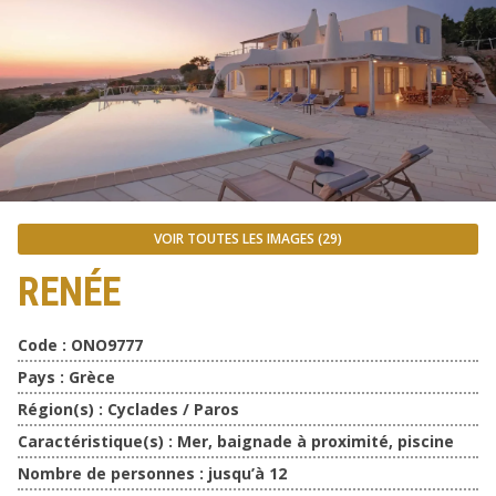
VOIR TOUTES LES IMAGES (29)
RENÉE
Code :
ONO9777
Pays :
Grèce
Région(s) :
Cyclades / Paros
Caractéristique(s) :
Mer, baignade à proximité, piscine
Nombre de personnes :
jusqu’à 12