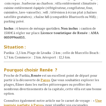
coin repas ; barbecue au charbon ; villa entièrement climatisée ;
cuisine entièrement équipée (réfrigérateur, congélateur, four,
cuisinière, lave-vaisselle) ; wifi ; télévision à écran plat (chaînes
satellite gratuites) ; chaîne hifi (compatible Bluetooth ou Wifi) ;
parking privé.
Inclus :
6 heures de ménage quotidien.
Non inclus :
caution de
1500 € à régler sur place.
Licence touristique de Renée : AMA
00509966035.
Situation :
Parikia : 2,5 km. Plage de Livadia : 2 km ; celle de Marcello Beach :
1,7 km. Commerce : 2 km. Aéroport : 12,5 km.
Pourquoi choisir Renée ?
Proche de Parikia,
Renée
est un excellent point de départ pour
partir à la découverte de
Paros
. Que vous souhaitiez explorer les
plages, flâner dans les ruelles pittoresques ou profiter des
nombreux divertissements de la capitale, cette villa est une bonne
option.
Consultez également notre article sur le carnet de voyage : «
Une
journée parfaite à Paros
« pour planifier vos escapades.