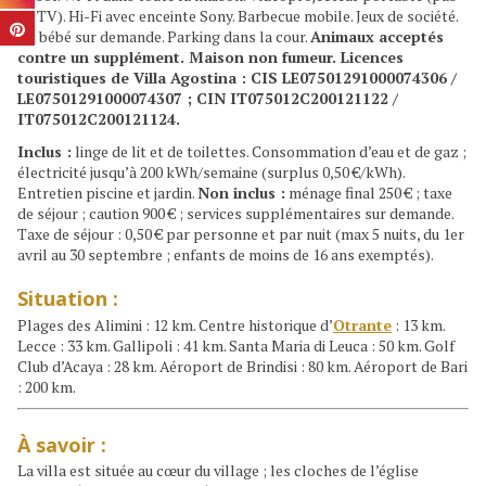
de TV). Hi-Fi avec enceinte Sony. Barbecue mobile. Jeux de société.
Lit bébé sur demande. Parking dans la cour.
Animaux acceptés
contre un supplément. Maison non fumeur. Licences
touristiques de Villa Agostina : CIS LE07501291000074306 /
LE07501291000074307 ; CIN IT075012C200121122 /
IT075012C200121124.
Inclus :
linge de lit et de toilettes. Consommation d’eau et de gaz ;
électricité jusqu’à 200 kWh/semaine (surplus 0,50 €/kWh).
Entretien piscine et jardin.
Non inclus :
ménage final 250 € ; taxe
de séjour ; caution 900 € ; services supplémentaires sur demande.
Taxe de séjour : 0,50 € par personne et par nuit (max 5 nuits, du 1er
avril au 30 septembre ; enfants de moins de 16 ans exemptés).
Situation :
Plages des Alimini : 12 km. Centre historique d’
Otrante
: 13 km.
Lecce : 33 km. Gallipoli : 41 km. Santa Maria di Leuca : 50 km. Golf
Club d’Acaya : 28 km. Aéroport de Brindisi : 80 km. Aéroport de Bari
: 200 km.
À savoir :
La villa est située au cœur du village ; les cloches de l’église