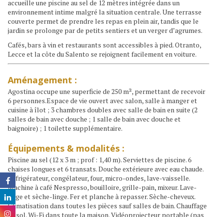
accueille une piscine au sel de 12 mètres intégrée dans un
environnement intime malgré la situation centrale. Une terrasse
couverte permet de prendre les repas en plein air, tandis que le
jardin se prolonge par de petits sentiers et un verger d’agrumes.
Cafés, bars à vin et restaurants sont accessibles à pied. Otranto,
Lecce et la côte du Salento se rejoignent facilement en voiture.
Aménagement :
Agostina occupe une superficie de 250 m², permettant de recevoir
6 personnes.Espace de vie ouvert avec salon, salle à manger et
cuisine à îlot ; 3 chambres doubles avec salle de bain en suite (2
salles de bain avec douche ; 1 salle de bain avec douche et
baignoire) ; 1 toilette supplémentaire.
Équipements & modalités :
Piscine au sel (12 x 3 m ; prof : 1,40 m). Serviettes de piscine. 6
chaises longues et 6 transats. Douche extérieure avec eau chaude.
Réfrigérateur, congélateur, four, micro-ondes, lave-vaisselle.
Machine à café Nespresso, bouilloire, grille-pain, mixeur. Lave-
linge et sèche-linge. Fer et planche à repasser. Sèche-cheveux.
Climatisation dans toutes les pièces sauf salles de bain. Chauffage
au sol. Wi-Fi dans toute la maison. Vidéoprojecteur portable (pas