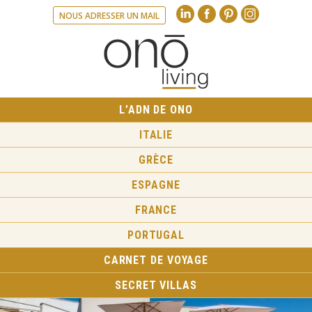
Linkedin
Facebook
Pinte
NOUS ADRESSER UN MAIL
L’ADN DE ONO
ITALIE
GRÈCE
ESPAGNE
FRANCE
PORTUGAL
CARNET DE VOYAGE
SECRET VILLAS