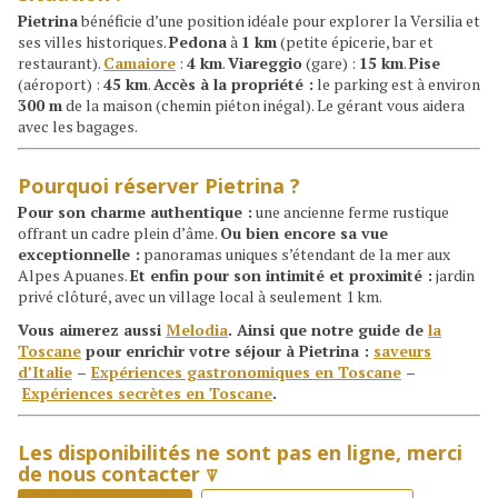
Pietrina
bénéficie d’une position idéale pour explorer la Versilia et
ses villes historiques.
Pedona
à
1 km
(petite épicerie, bar et
restaurant).
Camaiore
:
4 km
.
Viareggio
(gare) :
15 km
.
Pise
(aéroport) :
45 km
.
Accès à la propriété :
le parking est à environ
300 m
de la maison (chemin piéton inégal). Le gérant vous aidera
avec les bagages.
Pourquoi réserver Pietrina ?
Pour son charme authentique :
une ancienne ferme rustique
offrant un cadre plein d’âme.
Ou bien encore sa vue
exceptionnelle :
panoramas uniques s’étendant de la mer aux
Alpes Apuanes.
Et enfin pour son intimité et proximité :
jardin
privé clôturé, avec un village local à seulement 1 km.
Vous aimerez aussi
Melodia
. Ainsi que
notre guide de
la
Toscane
pour enrichir votre séjour à Pietrina :
saveurs
d’Italie
–
Expériences gastronomiques en Toscane
–
Expériences secrètes en Toscane
.
Les disponibilités ne sont pas en ligne, merci
de nous contacter ⍒