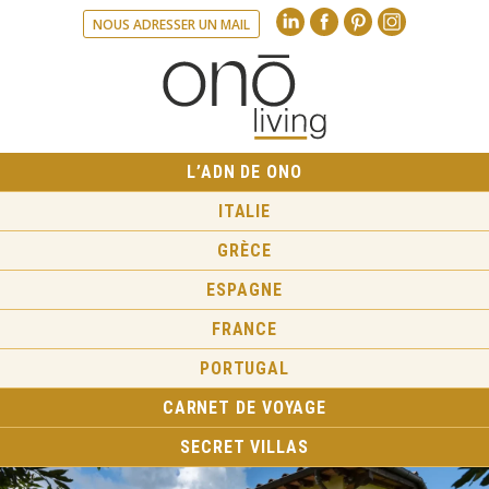
Linkedin
Facebook
Pinte
NOUS ADRESSER UN MAIL
L’ADN DE ONO
ITALIE
GRÈCE
ESPAGNE
FRANCE
PORTUGAL
CARNET DE VOYAGE
SECRET VILLAS