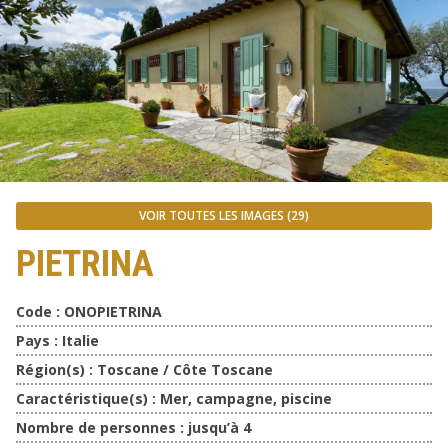
VOIR TOUTES LES IMAGES (29)
PIETRINA
Code :
ONOPIETRINA
Pays :
Italie
Région(s) :
Toscane / Côte Toscane
Caractéristique(s) :
Mer, campagne, piscine
Nombre de personnes :
jusqu’à 4