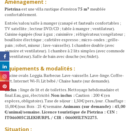
Aménagement :
Pietrina
est une villa rustique d’environ
75 m²
meublée
confortablement.
Entrée/salon/salle à manger (canapé et fauteuils confortables ;
TV satellite ; lecteur DVD/CD ; table à manger ; ventilateur).
Cuisine équipée (four à gaz ; cuisinière ; réfrigérateur/congélateur ;
bouilloire électrique ; cafetière espresso ; micro-ondes ; grille-
pain ; robot, mixeur ; lave-vaisselle). 1 chambre double (avec
armoire et ventilateur). 1 chambre à 2 lits simples (avec commode
et ventilateur). Salle de bain avec douche (wc/bidet).
Équipements & modalités :
Piscine ovale. Loggia. Barbecue. Lave-vaisselle. Lave-linge. Coffre-
fort. Internet Wi-Fi. Lit bébé / Chaise haute (sur demande).
Inclus :
linge de lit et de toilettes. Nettoyage hebdomadaire et
final.Eau, gaz, électricité.
Non inclus :
Caution : 200 € (en
espèces, obligatoire). Taxe de séjour : 1,50 €/pers./jour . Chauffage :
15,00 €/jour. Bois : 25 €/semaine.
Animaux (sur demande) : 45,00
€/animal/semaine. Licence touristique de Pietrina : CIN :
IT046005C2LEKHURPL / CIR : 046005LTN2275.
Situation :