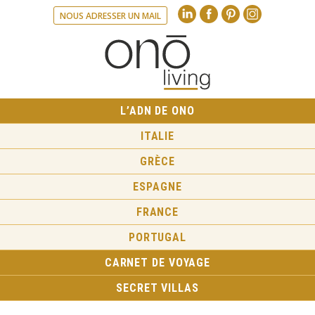
Linkedin
Facebook
Pinte
NOUS ADRESSER UN MAIL
L’ADN DE ONO
ITALIE
GRÈCE
ESPAGNE
FRANCE
PORTUGAL
CARNET DE VOYAGE
SECRET VILLAS