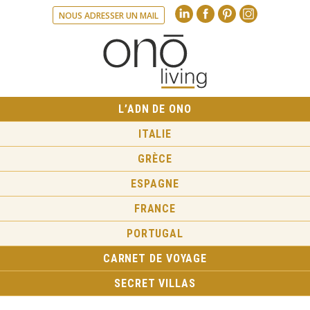
Linkedin
Facebook
Pinte
NOUS ADRESSER UN MAIL
L’ADN DE ONO
ITALIE
GRÈCE
ESPAGNE
FRANCE
PORTUGAL
CARNET DE VOYAGE
SECRET VILLAS