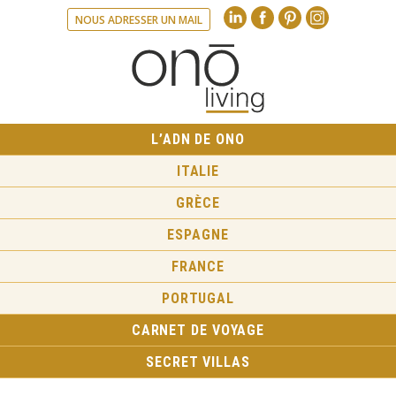
Linkedin
Facebook
Pinte
NOUS ADRESSER UN MAIL
L’ADN DE ONO
ITALIE
GRÈCE
ESPAGNE
FRANCE
PORTUGAL
CARNET DE VOYAGE
SECRET VILLAS