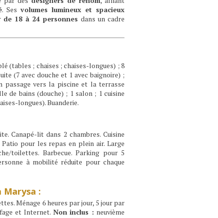
e par des
designers de renom
, alliant
é
. Ses
volumes lumineux et spacieux
ir
de 18 à 24 personnes
dans un cadre
é (tables ; chaises ; chaises-longues) ; 8
uite (7 avec douche et 1 avec baignoire) ;
un passage vers la piscine et la terrasse
le de bains (douche) ; 1 salon ; 1 cuisine
haises-longues). Buanderie.
lite. Canapé-lit dans 2 chambres. Cuisine
. Patio pour les repas en plein air. Large
he/toilettes. Barbecue. Parking pour 5
personne à mobilité réduite pour chaque
a Marysa :
lettes. Ménage 6 heures par jour, 5 jour par
ffage et Internet.
Non inclus :
neuvième