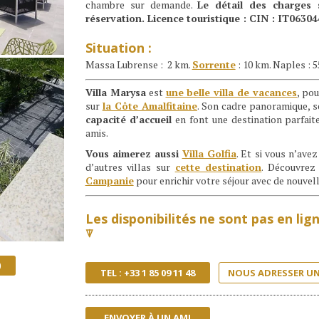
chambre sur demande.
Le détail des charges
réservation. Licence touristique : CIN : IT06
Situation :
Massa Lubrense : 2 km.
Sorrente
: 10 km. Naples : 5
Villa Marysa
est
une belle villa de vacances
, po
sur
la Côte Amalfitaine
. Son cadre panoramique, 
capacité d’accueil
en font une destination parfait
amis.
Vous aimerez aussi
Villa Golfia
. Et si vous n’ave
d’autres villas sur
cette destination
. Découvrez
Campanie
pour enrichir votre séjour avec de nouvel
Les disponibilités ne sont pas en li
⍒
)
TEL : +33 1 85 09 11 48
NOUS ADRESSER UN
ENVOYER À UN AMI