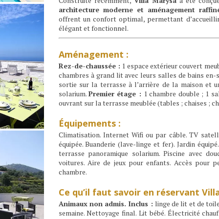
Construite récemment,
Villa Marysa
a été conçu
architecture moderne et aménagement raffin
offrent un confort optimal, permettant d’accueill
élégant et fonctionnel.
Aménagement :
Rez-de-chaussée :
1 espace extérieur couvert meubl
chambres à grand lit avec leurs salles de bains en-s
sortie sur la terrasse à l’arrière de la maison et 
solarium.
Premier étage :
1 chambre double ; 1 sal
ouvrant sur la terrasse meublée (tables ; chaises ; c
Équipements :
Climatisation. Internet Wifi ou par câble. TV satel
équipée. Buanderie (lave-linge et fer). Jardin équipé
terrasse panoramique solarium. Piscine avec douc
voitures. Aire de jeux pour enfants. Accès pour 
chambre.
Ce qu’il faut savoir en réservant Vill
Animaux non admis. Inclus :
linge de lit et de toi
semaine. Nettoyage final. Lit bébé. Électricité chau