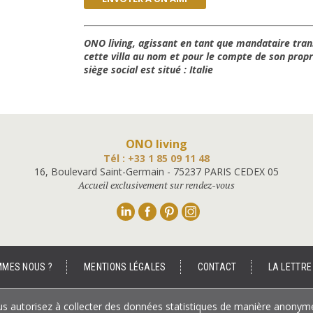
ONO living, agissant en tant que mandataire tran
cette villa au nom et pour le compte de son propri
siège social est situé : Italie
ONO living
Tél : +33 1 85 09 11 48
16, Boulevard Saint-Germain - 75237 PARIS CEDEX 05
Accueil exclusivement sur rendez-vous
Linkedin
Facebook
Pinterest
Instagram
MMES NOUS ?
MENTIONS LÉGALES
CONTACT
LA LETTRE
nous autorisez à collecter des données statistiques de manière anonym