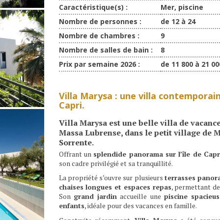
Caractéristique(s) :
Mer, piscine
Nombre de personnes :
de 12 à 24
Nombre de chambres :
9
Nombre de salles de bain :
8
Prix par semaine 2026 :
de 11 800 à 21 00
Villa Marysa : une villa contemporain
Capri.
Villa Marysa
est une
belle villa de vacan
Massa Lubrense
, dans le
petit village de 
Sorrente
.
Offrant un
splendide panorama sur l’île de Capr
son cadre privilégié et sa tranquillité.
La propriété s’ouvre sur plusieurs
terrasses pano
chaises longues et espaces repas
, permettant de
Son
grand jardin
accueille une
piscine spacieu
enfants
, idéale pour des vacances en famille.