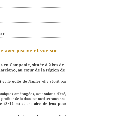
0 €
e avec piscine et vue sur
ces en Campanie
, située à
2 km de
Marciano
, au cœur de la
région de
i et le golfe de Naples
, elle séduit par
ramiques aménagées
, avec
salons d’été,
 profiter de la douceur méditerranéenne.
se (8×12 m)
et une
aire de jeux pour