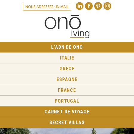
Linkedin
Facebook
Pinte
NOUS ADRESSER UN MAIL
L’ADN DE ONO
ITALIE
GRÈCE
ESPAGNE
FRANCE
PORTUGAL
CARNET DE VOYAGE
SECRET VILLAS