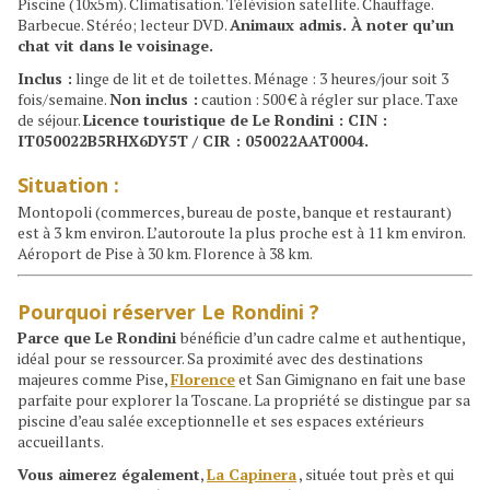
Piscine (10x5m). Climatisation. Télévision satellite. Chauffage.
Barbecue. Stéréo; lecteur DVD.
Animaux admis. À noter qu’un
chat vit dans le voisinage.
Inclus :
linge de lit et de toilettes. Ménage : 3 heures/jour soit 3
fois/semaine.
Non inclus :
caution : 500 € à régler sur place. Taxe
de séjour.
Licence touristique de Le Rondini : CIN :
IT050022B5RHX6DY5T / CIR : 050022AAT0004.
Situation :
Montopoli (commerces, bureau de poste, banque et restaurant)
est à 3 km environ. L’autoroute la plus proche est à 11 km environ.
Aéroport de Pise à 30 km. Florence à 38 km.
Pourquoi réserver Le Rondini ?
Parce que Le Rondini
bénéficie d’un cadre calme et authentique,
idéal pour se ressourcer. Sa proximité avec des destinations
majeures comme Pise,
Florence
et San Gimignano en fait une base
parfaite pour explorer la Toscane. La propriété se distingue par sa
piscine d’eau salée exceptionnelle et ses espaces extérieurs
accueillants.
Vous aimerez également
,
La Capinera
, située tout près et qui