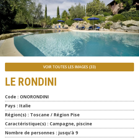
VOIR TOUTES LES IMAGES (33)
LE RONDINI
Code :
ONORONDINI
Pays :
Italie
Région(s) :
Toscane / Région Pise
Caractéristique(s) :
Campagne, piscine
Nombre de personnes :
jusqu’à 9