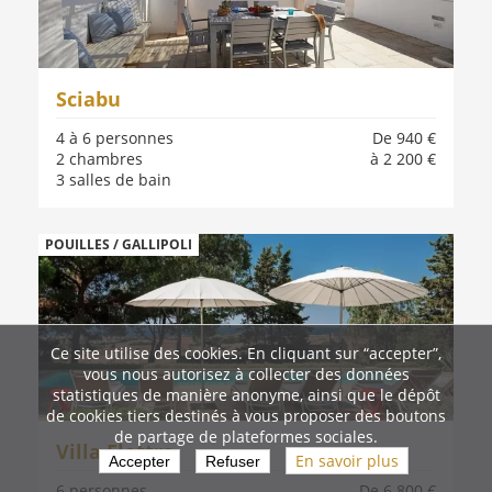
Sciabu
4 à 6 personnes
De 940 €
2 chambres
à 2 200 €
3 salles de bain
POUILLES / GALLIPOLI
Ce site utilise des cookies. En cliquant sur “accepter”,
vous nous autorisez à collecter des données
statistiques de manière anonyme, ainsi que le dépôt
de cookies tiers destinés à vous proposer des boutons
de partage de plateformes sociales.
Villa Elettra
En savoir plus
Accepter
Refuser
6 personnes
De 6 800 €