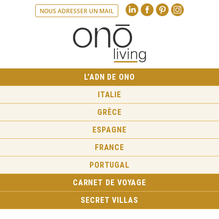
Linkedin
Faceboo
Pint
NOUS ADRESSER UN MAIL
L’ADN DE ONO
ITALIE
GRÈCE
ESPAGNE
FRANCE
PORTUGAL
CARNET DE VOYAGE
SECRET VILLAS