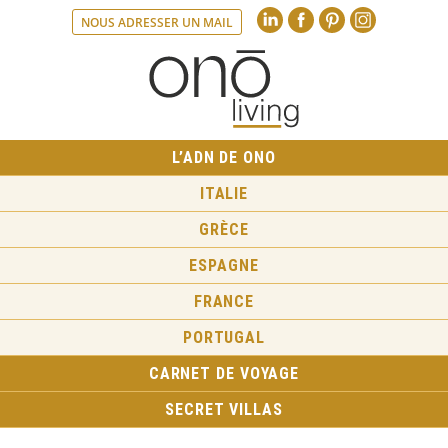
Linkedin
Faceboo
Pint
NOUS ADRESSER UN MAIL
L’ADN DE ONO
ITALIE
GRÈCE
ESPAGNE
FRANCE
PORTUGAL
CARNET DE VOYAGE
SECRET VILLAS