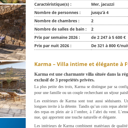
Caractéristique(s) :
Mer, jacuzzi
Nombre de personnes :
jusqu’à 4
Nombre de chambres :
2
Nombre de salles de bain :
2
Prix par semaine 2026 :
de 2 247 à 5 600 €
Prix par nuit 2026 :
De 321 à 800 €/nui
Karma – Villa intime et élégante à F
Karma
est une charmante villa située dans la ré
exclusif de 3 propriétés privées.
La plus petite des trois, Karma se distingue par sa confi
pour une famille ou un couple recherchant un séjour paisi
Les extérieurs de Karma sont tout aussi séduisants. Un
longues invite à la détente. Tandis qu’un coin repas abri
des repas en plein air à l’ombre, à l’abri du vent. L’en
nue, qui apportent une touche naturelle et élégante.
Les intérieurs de Karma combinent matériaux de qualité