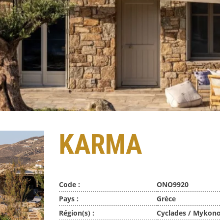
KARMA
Code :
ONO9920
Pays :
Grèce
Région(s) :
Cyclades / Mykon