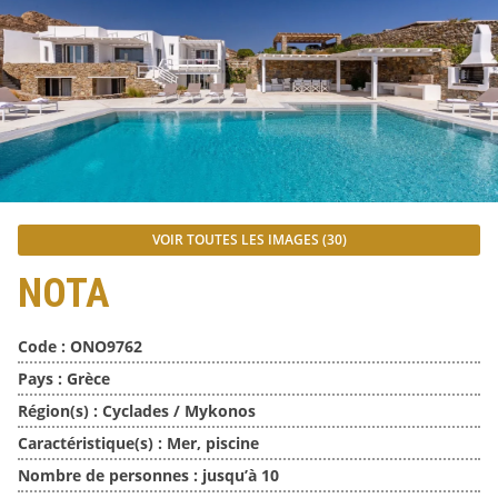
VOIR TOUTES LES IMAGES (30)
NOTA
Code :
ONO9762
Pays :
Grèce
Région(s) :
Cyclades / Mykonos
Caractéristique(s) :
Mer, piscine
Nombre de personnes :
jusqu’à 10