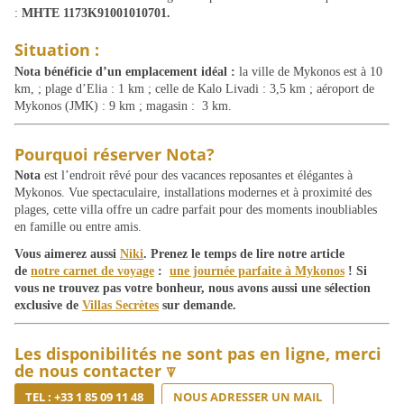
:
MHTE 1173K91001010701.
Situation :
Nota bénéficie d’un emplacement idéal :
la ville de Mykonos est à 10
km, ; plage d’Elia : 1 km ; celle de Kalo Livadi : 3,5 km ; aéroport de
Mykonos (JMK) : 9 km ; magasin :
3 km.
Pourquoi réserver Nota?
Nota
est l’endroit rêvé pour des vacances reposantes et élégantes à
Mykonos. Vue spectaculaire, installations modernes et à proximité des
plages, cette villa offre un cadre parfait pour des moments inoubliables
en famille ou entre amis.
Vous aimerez aussi
Niki
. Prenez le temps de lire notre article
de
notre carnet de voyage
:
une journée parfaite à Mykonos
!
Si
vous ne trouvez pas votre bonheur, nous avons aussi une sélection
exclusive de
Villas Secrètes
sur demande.
Les disponibilités ne sont pas en ligne, merci
de nous contacter ⍒
TEL : +33 1 85 09 11 48
NOUS ADRESSER UN MAIL