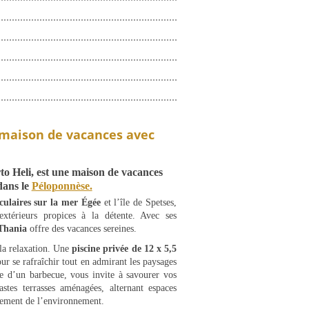
e maison de vacances avec
rto Heli, est une maison de vacances
dans le
Péloponnèse.
culaires sur la mer Égée
et l’île de Spetses,
extérieurs propices à la détente. Avec ses
 Thania
offre des vacances sereines.
 la relaxation. Une
piscine privée de 12 x 5,5
our se rafraîchir tout en admirant les paysages
ée d’un barbecue, vous invite à savourer vos
stes terrasses aménagées, alternant espaces
inement de l’environnement.