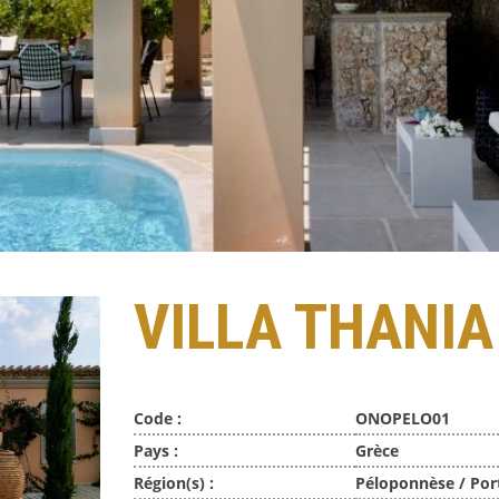
VILLA THANIA
Code :
ONOPELO01
Pays :
Grèce
Région(s) :
Péloponnèse / Por