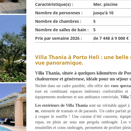
Caractéristique(s) :
Mer, piscine
Nombre de personnes :
jusqu’à 10
Nombre de chambres :
5
Nombre de salles de bain :
5
Prix par semaine 2026 :
de 7 448 à 9 000 €
Villa Thania à Porto Heli : une bell
vue panoramique.
Villa Thania
, située à quelques kilomètres de Po
chaleureuse et généreuse, idéale pour un séjour 
Nichée dans un cadre paisible, elle offre des
vues specta
tout en combinant espaces intérieurs confortables et 
équipements modernes et son ambiance conviviale,
Villa
Les extérieurs de Villa Thania
sont un véritable appel à
m
, entourée de transats et de parasols. Un cadre parfait p
à couper le souffle ! Une cuisine d’été couverte, équip
repas, en plein air sous une pergola ombragée. Les va
ensoleillés et coins ombragés, permettent de profiter ple