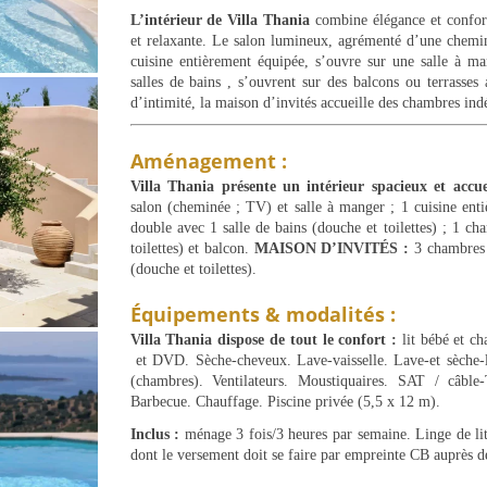
L’intérieur de Villa Thania
combine élégance et confort
et relaxante. Le salon lumineux, agrémenté d’une chemin
cuisine entièrement équipée, s’ouvre sur une salle à ma
salles de bains , s’ouvrent sur des balcons ou terrasses
d’intimité, la maison d’invités accueille des chambres ind
Aménagement :
Villa Thania présente un intérieur spacieux et a
salon (cheminée ; TV) et salle à manger ; 1 cuisine enti
double avec 1 salle de bains (douche et toilettes) ; 1 ch
toilettes) et balcon.
MAISON D’INVITÉS :
3 chambres d
(douche et toilettes).
Équipements & modalités :
Villa Thania dispose de tout le confort :
lit bébé et ch
et DVD. Sèche-cheveux. Lave-vaisselle. Lave-et sèche-
(chambres). Ventilateurs. Moustiquaires. SAT / câble
Barbecue. Chauffage. Piscine privée (5,5 x 12 m).
Inclus :
ménage 3 fois/3 heures par semaine. Linge de lit 
dont le versement doit se faire par empreinte CB auprès d