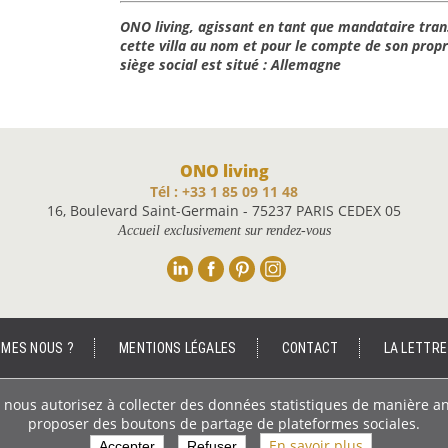
ONO living, agissant en tant que mandataire tran
cette villa au nom et pour le compte de son propri
siège social est situé : Allemagne
ONO living
Tél : +33 1 85 09 11 48
16, Boulevard Saint-Germain - 75237 PARIS CEDEX 05
Accueil exclusivement sur rendez-vous
Linkedin
Facebook
Pinterest
Instagram
MMES NOUS ?
MENTIONS LÉGALES
CONTACT
LA LETTRE
ous nous autorisez à collecter des données statistiques de manière a
proposer des boutons de partage de plateformes sociales.
En savoir plus
Accepter
Refuser