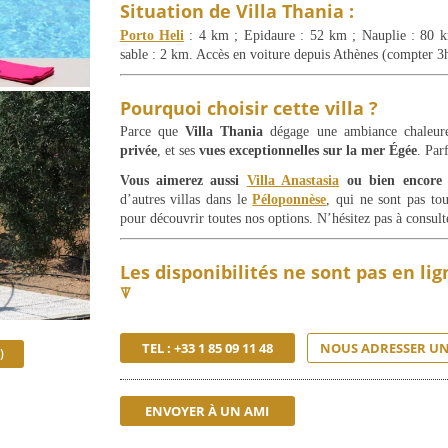
Situation de Villa Thania :
Porto Heli
: 4 km ; Epidaure : 52 km ; Nauplie : 80 k
sable : 2 km. Accès en voiture depuis Athènes (compter 3
Pourquoi choisir cette villa ?
Parce que
Villa Thania
dégage une ambiance chaleur
privée
, et ses
vues exceptionnelles sur la mer Égée
. Par
Vous aimerez aussi
Villa Anastasia
ou bien encor
d’autres villas dans le
Péloponnèse
, qui ne sont pas tou
pour découvrir toutes nos options. N’hésitez pas à consul
Les disponibilités ne sont pas en li
⍒
TEL : +33 1 85 09 11 48
NOUS ADRESSER UN
)
ENVOYER À UN AMI