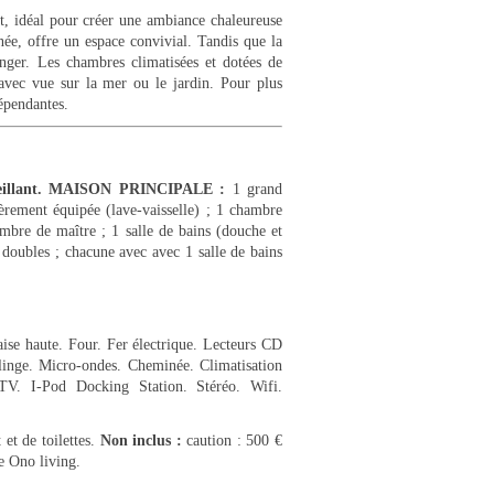
, idéal pour créer une ambiance chaleureuse
ée, offre un espace convivial. Tandis que la
nger. Les chambres climatisées et dotées de
 avec vue sur la mer ou le jardin. Pour plus
épendantes.
ccueillant. MAISON PRINCIPALE :
1 grand
èrement équipée (lave-vaisselle) ; 1 chambre
ambre de maître ; 1 salle de bains (douche et
oubles ; chacune avec avec 1 salle de bains
aise haute. Four. Fer électrique. Lecteurs CD
linge. Micro-ondes. Cheminée. Climatisation
-TV. I-Pod Docking Station. Stéréo. Wifi.
et de toilettes.
Non inclus :
caution : 500 €
e Ono living.