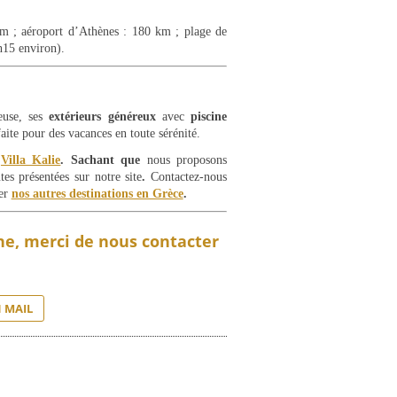
m ; aéroport d’Athènes : 180 km ; plage de
h15 environ).
euse, ses
extérieurs généreux
avec
piscine
faite pour des vacances en toute sérénité.
e
Villa Kalie
. Sachant que
nous proposons
tes présentées sur notre site
.
Contactez-nous
ter
nos autres destinations en Grèce
.
gne, merci de nous contacter
 MAIL