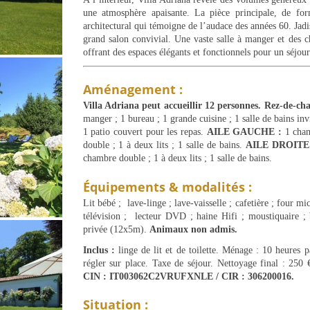
une atmosphère apaisante. La pièce principale, de for
architectural qui témoigne de l’audace des années 60. Jadis
grand salon convivial. Une vaste salle à manger et des 
offrant des espaces élégants et fonctionnels pour un séjour
Aménagement :
Villa Adriana peut accueillir 12 personnes. Rez-de-cha
manger ; 1 bureau ; 1 grande cuisine ; 1 salle de bains invi
1 patio couvert pour les repas.
AILE GAUCHE :
1 cham
double ; 1 à deux lits ; 1 salle de bains.
AILE DROITE
chambre double ; 1 à deux lits ; 1 salle de bains.
Équipements & modalités :
Lit bébé ; lave-linge ; lave-vaisselle ; cafetière ; four mi
télévision ; lecteur DVD ; haine Hifi ; moustiquaire ; b
privée (12x5m).
Animaux non admis.
Inclus :
linge de lit et de toilette. Ménage : 10 heures 
régler sur place. Taxe de séjour. Nettoyage final : 250
CIN : IT003062C2VRUFXNLE / CIR : 306200016.
Situation :