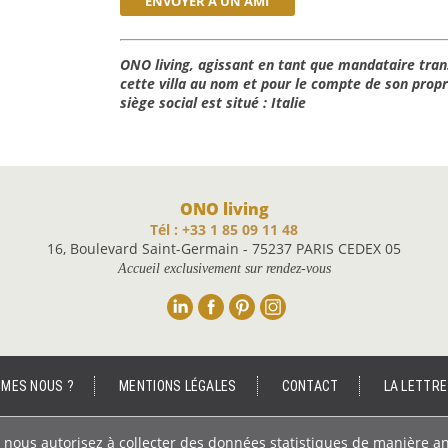
ENVOYER À UN AMI
ONO living, agissant en tant que mandataire tran
cette villa au nom et pour le compte de son propri
siège social est situé : Italie
ONO living
Tél : +33 1 85 09 11 48
16, Boulevard Saint-Germain - 75237 PARIS CEDEX 05
Accueil exclusivement sur rendez-vous
Linkedin
Facebook
Pinterest
Instagram
MMES NOUS ?
MENTIONS LÉGALES
CONTACT
LA LETTRE
ous nous autorisez à collecter des données statistiques de manière a