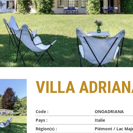
VILLA ADRIAN
Code :
ONOADRIANA
Pays :
Italie
Région(s) :
Piémont / Lac Maj