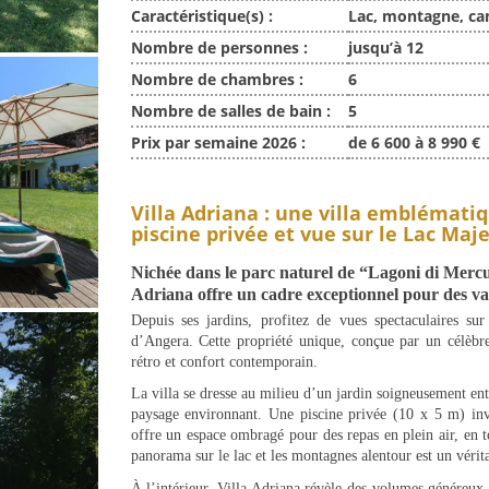
Caractéristique(s) :
Lac, montagne, ca
Nombre de personnes :
jusqu’à 12
Nombre de chambres :
6
Nombre de salles de bain :
5
Prix par semaine 2026 :
de 6 600 à 8 990 €
Villa Adriana : une villa emblémati
piscine privée et vue sur le Lac Maje
Nichée dans le parc naturel de “Lagoni di Mercu
Adriana offre un cadre exceptionnel pour des v
Depuis ses jardins, profitez de vues spectaculaires su
d’Angera. Cette propriété unique, conçue par un célèbre
rétro et confort contemporain.
La villa se dresse au milieu d’un jardin soigneusement en
paysage environnant. Une piscine privée (10 x 5 m) invi
offre un espace ombragé pour des repas en plein air, en 
panorama sur le lac et les montagnes alentour est un vérit
À l’intérieur, Villa Adriana révèle des volumes généreux