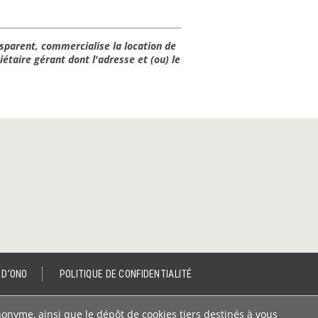
sparent, commercialise la location de
étaire gérant dont l'adresse et (ou) le
 D’ONO
POLITIQUE DE CONFIDENTIALITÉ
nonyme, ainsi que le dépôt de cookies tiers destinés à vous