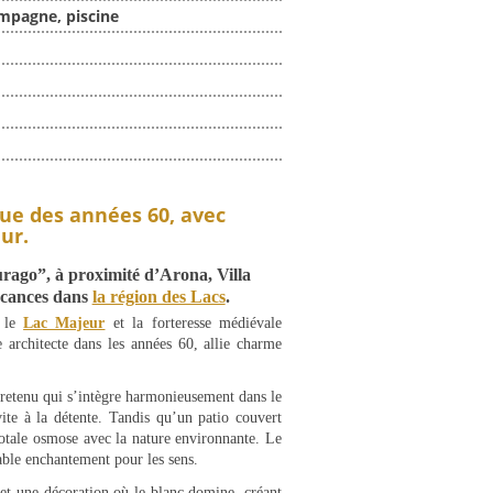
mpagne, piscine
que des années 60, avec
ur.
rago”, à proximité d’Arona, Villa
acances dans
la région des Lacs
.
r le
Lac Majeur
et la forteresse médiévale
 architecte dans les années 60, allie charme
tretenu qui s’intègre harmonieusement dans le
te à la détente. Tandis qu’un patio couvert
totale osmose avec la nature environnante. Le
able enchantement pour les sens.
 et une décoration où le blanc domine, créant