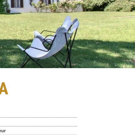
A
eur