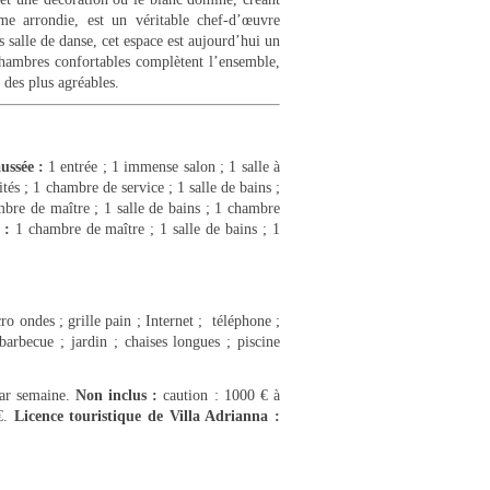
me arrondie, est un véritable chef-d’œuvre
 salle de danse, cet espace est aujourd’hui un
chambres confortables complètent l’ensemble,
 des plus agréables.
ussée :
1 entrée ; 1 immense salon ; 1 salle à
tés ; 1 chambre de service ; 1 salle de bains ;
bre de maître ; 1 salle de bains ; 1 chambre
 :
1 chambre de maître ; 1 salle de bains ; 1
cro ondes ; grille pain ; Internet ; téléphone ;
arbecue ; jardin ; chaises longues ; piscine
par semaine.
Non inclus :
caution : 1000 € à
 €.
Licence touristique de Villa Adrianna :