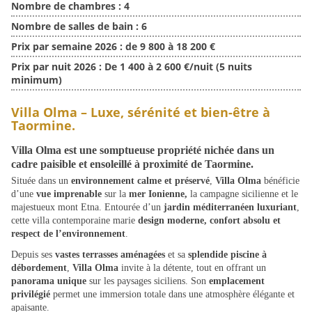
Nombre de chambres :
4
Nombre de salles de bain :
6
Prix par semaine 2026 :
de 9 800 à 18 200 €
Prix par nuit 2026 :
De 1 400 à 2 600 €/nuit (5 nuits
minimum)
Villa Olma – Luxe, sérénité et bien-être à
Taormine.
Villa Olma est une somptueuse propriété nichée dans un
cadre paisible et ensoleillé à proximité de Taormine.
Située dans un
environnement calme et préservé
,
Villa Olma
bénéficie
d’une
vue imprenable
sur la
mer Ionienne,
la campagne sicilienne et le
majestueux mont Etna. Entourée d’un
jardin méditerranéen luxuriant
,
cette villa contemporaine marie
design moderne, confort absolu et
respect de l’environnement
.
Depuis ses
vastes terrasses aménagées
et sa
splendide piscine à
débordement
,
Villa Olma
invite à la détente, tout en offrant un
panorama unique
sur les paysages siciliens. Son
emplacement
privilégié
permet une immersion totale dans une atmosphère élégante et
apaisante.