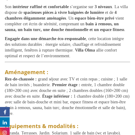
Son
intérieur raffiné et confortable
s’organise sur
3 niveaux
. La villa
dispose de
spacieuses pièces à vivre baignées de lumière
et de
4
chambres élégamment aménagées
. Un
espace bien-être privé
vient
compléter cet écrin de sérénité, comprenant un
bain à remous, un
sauna, un bain turc, une douche émotionnelle et un espace fitness
.
Engagée dans une démarche éco-responsable
, cette location intègre
des solutions durables : énergie solaire, chauffage et refroidissement
intelligent, fenêtres à rupture thermique.
Villa Olma
allie confort
optimal et respect de l’environnement.
Aménagement :
Rez-de-chaussée :
grand séjour avec TV et coin repas ; cuisine ; 1 salle
de bain invités ; buanderie.
Premier étage :
entrée, 1 chambre double
(180×200 cm) avec douche en suite ; 2 chambres doubles (160×200 cm)
avec douche en suite.
Étage inférieur :
1 chambre double (180×200 cm)
avec salle de bain-douche et mini bar, espace fitness et espace bien-être
(bain à remous, sauna, bain turc, douche émotionnelle et salle de bain),
cave.
Équipements & modalités :
Véranda. Terrasses. Jardin. Solarium. 1 salle de bain (wc et lavabo).