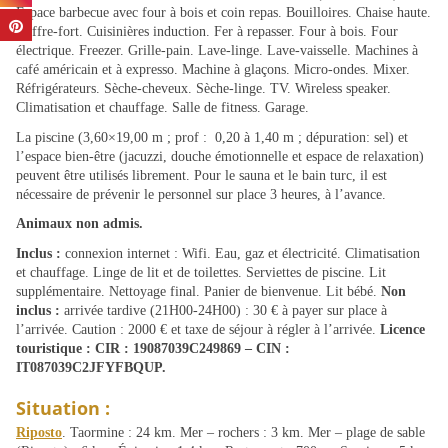
Espace barbecue avec four à bois et coin repas. Bouilloires. Chaise haute.
Coffre-fort. Cuisinières induction. Fer à repasser. Four à bois. Four
électrique. Freezer. Grille-pain. Lave-linge. Lave-vaisselle. Machines à
café américain et à expresso. Machine à glaçons. Micro-ondes. Mixer.
Réfrigérateurs. Sèche-cheveux. Sèche-linge. TV. Wireless speaker.
Climatisation et chauffage. Salle de fitness. Garage.
La piscine (3,60×19,00 m ; prof : 0,20 à 1,40 m ; dépuration: sel) et
l’espace bien-être (jacuzzi, douche émotionnelle et espace de relaxation)
peuvent être utilisés librement. Pour le sauna et le bain turc, il est
nécessaire de prévenir le personnel sur place 3 heures, à l’avance.
Animaux non admis.
Inclus :
connexion internet : Wifi. Eau, gaz et électricité. Climatisation
et chauffage. Linge de lit et de toilettes. Serviettes de piscine. Lit
supplémentaire. Nettoyage final. Panier de bienvenue. Lit bébé.
Non
inclus :
arrivée tardive (21H00-24H00) : 30 € à payer sur place à
l’arrivée. Caution : 2000 € et taxe de séjour à régler à l’arrivée.
Licence
touristique : CIR : 19087039C249869 – CIN :
IT087039C2JFYFBQUP.
Situation :
Riposto
. Taormine : 24 km. Mer – rochers : 3 km. Mer – plage de sable