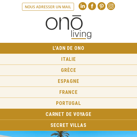
Linkedin
Faceboo
Pint
NOUS ADRESSER UN MAIL
L’ADN DE ONO
ITALIE
GRÈCE
ESPAGNE
FRANCE
PORTUGAL
CARNET DE VOYAGE
SECRET VILLAS