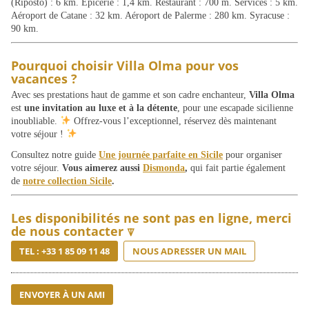
(Riposto) : 6 km. Épicerie : 1,4 km. Restaurant : 700 m. Services : 5 km.
Aéroport de Catane : 32 km. Aéroport de Palerme : 280 km. Syracuse :
90 km.
Pourquoi choisir Villa Olma pour vos
vacances ?
Avec ses prestations haut de gamme et son cadre enchanteur,
Villa Olma
est
une invitation au luxe et à la détente
, pour une escapade sicilienne
inoubliable.
Offrez-vous l’exceptionnel, réservez dès maintenant
votre séjour !
Consultez notre guide
Une journée parfaite en Sicile
pour organiser
votre séjour.
Vous aimerez aussi
Dismonda
,
qui fait partie également
de
notre collection Sicile
.
Les disponibilités ne sont pas en ligne, merci
de nous contacter ⍒
TEL : +33 1 85 09 11 48
NOUS ADRESSER UN MAIL
ENVOYER À UN AMI