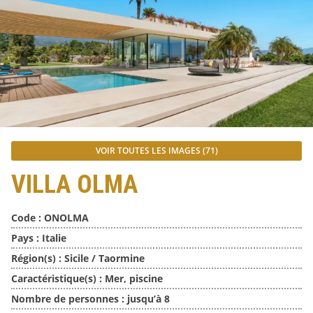
VOIR TOUTES LES IMAGES (71)
VILLA OLMA
Code :
ONOLMA
Pays :
Italie
Région(s) :
Sicile / Taormine
Caractéristique(s) :
Mer, piscine
Nombre de personnes :
jusqu’à 8