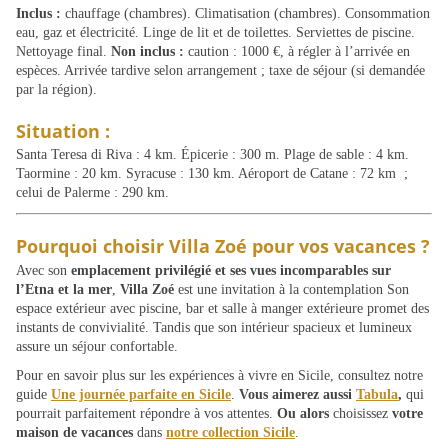
Inclus :
chauffage (chambres). Climatisation (chambres). Consommation
eau, gaz et électricité. Linge de lit et de toilettes. Serviettes de piscine.
Nettoyage final.
Non inclus :
caution : 1000 €, à régler à l’arrivée en
espèces. Arrivée tardive selon arrangement
; taxe de séjour (si demandée
par la région).
Situation :
Santa Teresa di Riva : 4 km. Épicerie : 300 m. Plage de sable : 4 km.
Taormine : 20 km. Syracuse : 130 km. Aéroport de Catane : 72 km
;
celui de Palerme : 290 km.
Pourquoi choisir Villa Zoé pour vos vacances ?
Avec son
emplacement privilégié et ses vues incomparables sur
l’Etna et la mer
,
Villa Zoé
est une invitation à la contemplation Son
espace extérieur avec piscine, bar et salle à manger extérieure promet des
instants de convivialité. Tandis que son intérieur spacieux et lumineux
assure un séjour confortable.
Pour en savoir plus sur les expériences à vivre en Sicile, consultez notre
guide
Une journée parfaite en Sicile
.
Vous aimerez aussi
Tabula
,
qui
pourrait parfaitement répondre à vos attentes.
Ou alors
choisissez
votre
maison de vacances
dans
notre collection Sicile
.