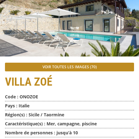
VOIR TOUTES LES IMAGES (70)
VILLA ZOÉ
Code :
ONOZOE
Pays :
Italie
Région(s) :
Sicile / Taormine
Caractéristique(s) :
Mer, campagne, piscine
Nombre de personnes :
jusqu’à 10