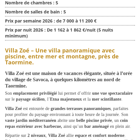
Nombre de chambres :
5
Nombre de salles de bain :
5
Prix par semaine 2026 :
de 7 000 à 11 200 €
Prix par nuit 2026 :
De 1 162 à 1 862 €/nuit (5 nuits
minimum)
Villa Zoé – Une villa panoramique avec
piscine, entre mer et montagne, près de
Taormine.
Villa Zoé
est une
maison de vacances élégante
, située à
l’orée
du village de Savoca
, à quelques kilomètres
au nord de
Taormine
.
Son
emplacement privilégié
lui permet d’offrir
une vue spectaculaire
sur le
paysage sicilien
, l’
Etna majestueux
et la
mer scintillante
.
Villa Zoé
est entourée de
grandes terrasses panoramiques
, parfaites
pour profiter du paysage environnant à toute heure de la journée. Son
vaste jardin méditerranéen
abrite une
belle piscine privée
, un
coin
repas extérieur avec barbecue,
ainsi qu’un
bar aménagé
en plein air.
Répartie sur
2 niveaux
,
Villa Zoé
allie
espace et confort moderne
.