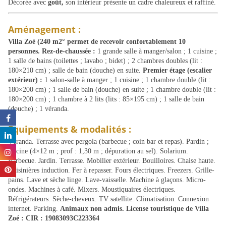
Décorée avec
goût,
son intérieur présente un cadre chaleureux et raffiné.
Aménagement :
Villa Zoé (240 m2° permet de recevoir confortablement 10
personnes. Rez-de-chaussée :
1 grande salle à manger/salon ; 1 cuisine ;
1 salle de bains (toilettes ; lavabo ; bidet) ; 2 chambres doubles (lit :
180×210 cm) ; salle de bain (douche) en suite.
Premier étage (escalier
extérieur) :
1 salon-salle à manger ; 1 cuisine ; 1 chambre double (lit :
180×200 cm) ; 1 salle de bain (douche) en suite ; 1 chambre double (lit :
180×200 cm) ; 1 chambre à 2 lits (lits : 85×195 cm) ; 1 salle de bain
(douche) ; 1 véranda.
Équipements & modalités :
Véranda. Terrasse avec pergola (barbecue ; coin bar et repas). Pardin ;
piscine (4×12 m ; prof : 1,30 m ; dépuration au sel). Solarium.
Barbecue. Jardin. Terrasse. Mobilier extérieur. Bouilloires. Chaise haute.
Cuisinières induction. Fer à repasser. Fours électriques. Freezers. Grille-
pains. Lave et sèche linge. Lave-vaisselle. Machine à glaçons. Micro-
ondes. Machines à café. Mixers. Moustiquaires électriques.
Réfrigérateurs. Sèche-cheveux. TV satellite. Climatisation. Connexion
internet. Parking.
Animaux non admis.
License touristique de Villa
Zoé : CIR : 19083093C223364