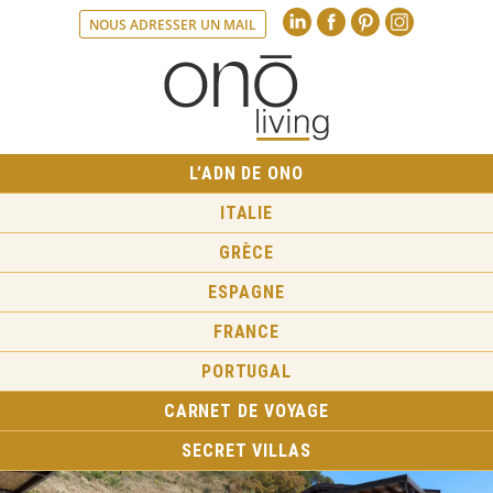
Linkedin
Faceboo
Pint
NOUS ADRESSER UN MAIL
L’ADN DE ONO
ITALIE
GRÈCE
ESPAGNE
FRANCE
PORTUGAL
CARNET DE VOYAGE
SECRET VILLAS