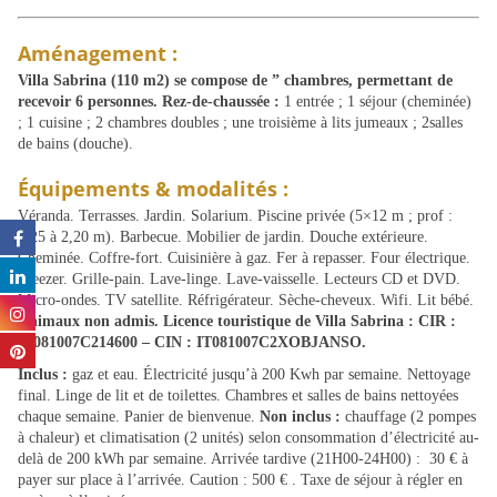
Aménagement :
Villa Sabrina (110 m2) se compose de ” chambres, permettant de
recevoir 6 personnes. Rez-de-chaussée :
1 entrée ; 1 séjour (cheminée)
; 1 cuisine ; 2 chambres doubles ; une troisième à lits jumeaux ; 2salles
de bains (douche).
Équipements & modalités :
Véranda. Terrasses. Jardin. Solarium. Piscine privée (5×12 m ; prof :
1,25 à 2,20 m). Barbecue. Mobilier de jardin. Douche extérieure.
Cheminée. Coffre-fort. Cuisinière à gaz. Fer à repasser. Four électrique.
Freezer. Grille-pain. Lave-linge. Lave-vaisselle. Lecteurs CD et DVD.
Micro-ondes. TV satellite. Réfrigérateur. Sèche-cheveux. Wifi. Lit bébé.
Animaux non admis. Licence touristique de Villa Sabrina : CIR :
19081007C214600 – CIN : IT081007C2XOBJANSO.
Inclus :
gaz et eau. Électricité jusqu’à 200 Kwh par semaine. Nettoyage
final. Linge de lit et de toilettes. Chambres et salles de bains nettoyées
chaque semaine. Panier de bienvenue.
Non inclus :
chauffage (2 pompes
à chaleur) et climatisation (2 unités) selon consommation d’électricité au-
delà de 200 kWh par semaine. Arrivée tardive (21H00-24H00) : 30 € à
payer sur place à l’arrivée. Caution : 500 € . Taxe de séjour à régler en