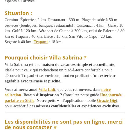
espèces à l’arrivée.
Situation :
Cornino. Épicerie : 2 km. Restaurant : 300 m. Plage de sable à 50 m.
Services (boutiques, banques, restaurants) : Custonaci : 4 km. Gare : 18
km. Golf à 120 km. Aéroport de Catane à 300 km, celui de Palerme à 80
km et Trapani : 40 km. Erice : 15 km. San Vito lo Capo : 20 km.
Segeste à 40 km.
Trapani
: 18 km.
Pourquoi choisir Villa Sabrina ?
Villa Sabrina
est une
maison de vacances simple et accueillante
,
idéale pour ceux qui recherchent un pied-à-terre confortable pour
découvrir Trapani et ses environs, tout en profitant d’
un extérieur
agréable avec terrasse et piscine
.
Vous aimerez aussi
Villa Lidi
, que vous retrouverez dans
notre
collection
.
Besoin d’inspiration ?
Consultez notre guide
Une journée
parfaite en Sicile
.
Notre petit +
: l’application mobile
Grazie Gigi
,
pour accéder à des
adresses confidentielles et expériences exclusives
.
Les disponibilités ne sont pas en ligne, merci
de nous contacter ⍒