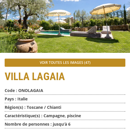
VOIR TOUTES LES IMAGES (47)
VILLA LAGAIA
Code :
ONOLAGAIA
Pays :
Italie
Région(s) :
Toscane / Chianti
Caractéristique(s) :
Campagne, piscine
Nombre de personnes :
jusqu’à 6