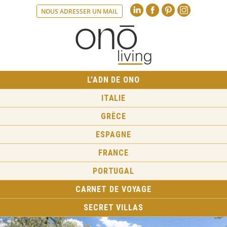
Linkedin
Faceboo
Pint
NOUS ADRESSER UN MAIL
L’ADN DE ONO
ITALIE
GRÈCE
ESPAGNE
FRANCE
PORTUGAL
CARNET DE VOYAGE
SECRET VILLAS