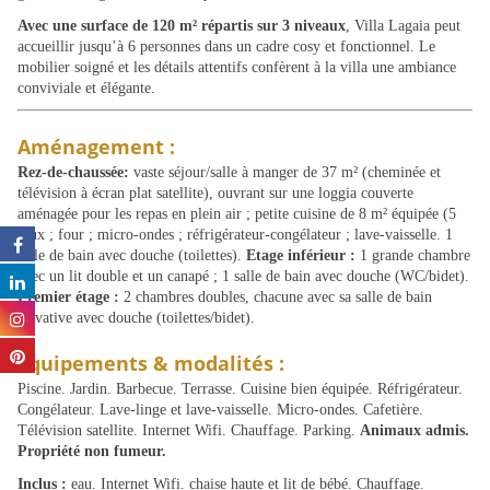
Avec une surface de 120 m² répartis sur 3 niveaux
, Villa Lagaia peut
accueillir jusqu’à 6 personnes dans un cadre cosy et fonctionnel. Le
mobilier soigné et les détails attentifs confèrent à la villa une ambiance
conviviale et élégante.
Aménagement :
Rez-de-chaussée:
vaste séjour/salle à manger de 37 m² (cheminée et
télévision à écran plat satellite), ouvrant sur une loggia couverte
aménagée pour les repas en plein air ; petite cuisine de 8 m² équipée (5
feux ; four ; micro-ondes ; réfrigérateur-congélateur ; lave-vaisselle. 1
salle de bain avec douche (toilettes).
Etage inférieur :
1 grande chambre
avec un lit double et un canapé ; 1 salle de bain avec douche (WC/bidet).
Premier étage :
2 chambres doubles, chacune avec sa salle de bain
privative avec douche (toilettes/bidet).
Équipements & modalités :
Piscine. Jardin. Barbecue. Terrasse. Cuisine bien équipée. Réfrigérateur.
Congélateur. Lave-linge et lave-vaisselle. Micro-ondes. Cafetière.
Télévision satellite. Internet Wifi. Chauffage. Parking.
Animaux admis.
Propriété non fumeur.
Inclus :
eau. Internet Wifi. chaise haute et lit de bébé. Chauffage.