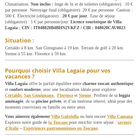
Climatisation.
Non inclus :
linge de lit et de toilettes (obligatoire) : 10 €
par personne. Nettoyage final (obligatoire): 20 € par personne. Caution :
500 €. Électricité (obligatoire) :
20 € par jour
. Taxe de séjour
(obligatoire) : 1 € par personne/jour.
Licence touristique de Villa
Lagaia : CIN : IT048020B4BHN2VKFZ / CIR : 048020CAV0023
Situation :
Certaldo à 8 km. San Gimignano à 19 km. Terrain de golf à 20 km.
Sienne à 55 km. Florence à 59 km.
Pourquoi choisir
Villa Lagaia pour vos
vacances
?
Villa Lagaia
offre le parfait équilibre entre
charme toscan authentique
et
confort moderne
, avec une localisation idéale pour explorer
Certaldo
,
San Gimignano
,
Florence
et
Sienne
. Profitez de sa
loggia
aménagée
, de sa
piscine privée
, et d’un intérieur rénové, idéal pour des
moments conviviaux en famille ou entre amis.
Vous aimerez également
Villa Gabriella
ou bien encore
Villa Camana
.
Explorez notre guide de
la Toscane
pour enrichir votre séjour :
saveurs
d’Italie
–
Expériences gastronomiques en Toscane
.