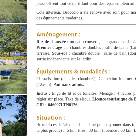
pizza offrent tout ce qu’il faut pour des repas en plein air
Côté intérieur, Broccolo a été rénové avec soin pour mari
des équipements modernes.
Aménagement :
Rez-de-chaussée :
un patio couvert ; une grande cuisine/s
Premier étage :
3 chambres doubles ; salle de bains (bai
terrasse.
Sous-sol :
chambre double ; salle de bain (douc
sortie indépendante sur le jardin.
Équipements & modalités :
Climatisation (dans les chambres). Connexion internet. 
(12x6m).
Animaux admis.
Inclus :
linge de lit et de toilettes. Ménage : 4 heures 
régler sur place. Taxe de séjour.
Licence touristique d
CIR : 046007LTN0126.
Situation :
Broccolo est idéalement bien situé pour rayonner dans to
la plus proche) : 6 km. Pise : 30 km. Florence : 60 km. L