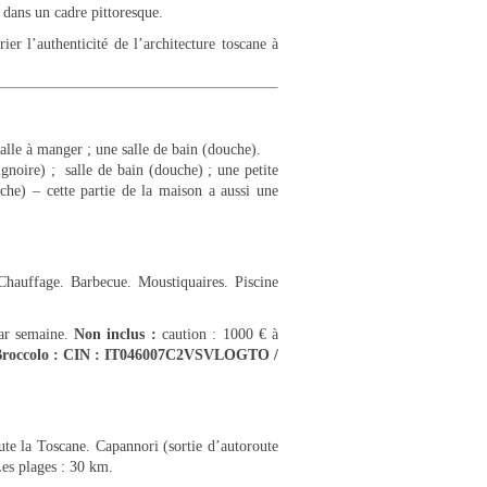
, dans un cadre pittoresque.
er l’authenticité de l’architecture toscane à
alle à manger ; une salle de bain (douche).
gnoire) ; salle de bain (douche) ; une petite
he) – cette partie de la maison a aussi une
Chauffage. Barbecue. Moustiquaires. Piscine
par semaine.
Non inclus :
caution : 1000 € à
e Broccolo : CIN : IT046007C2VSVLOGTO /
ute la Toscane. Capannori (sortie d’autoroute
es plages : 30 km.