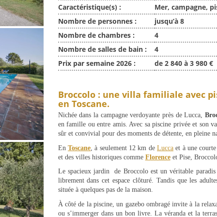
Caractéristique(s) :
Mer, campagne, pi
Nombre de personnes :
jusqu’à 8
Nombre de chambres :
4
Nombre de salles de bain :
4
Prix par semaine 2026 :
de 2 840 à 3 980 €
Broccolo : une villa familiale avec p
en Toscane.
Nichée dans la campagne verdoyante près de Lucca,
Bro
en famille ou entre amis. Avec sa piscine privée et son vas
sûr et convivial pour des moments de détente, en pleine n
En
Toscane
, à seulement 12 km de
Lucca
et à une courte
et des villes historiques comme
Florence
et Pise, Broccolo
Le spacieux jardin de Broccolo est un véritable paradis 
librement dans cet espace clôturé. Tandis que les adulte
située à quelques pas de la maison.
À côté de la piscine, un gazebo ombragé invite à la relax
ou s’immerger dans un bon livre. La véranda et la terra