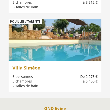
5 chambres
à 8 312 €
6 salles de bain
POUILLES / TARENTE
Villa Siméon
6 personnes
De 2 275 €
3 chambres
à 5 400 €
2 salles de bain
ONO living