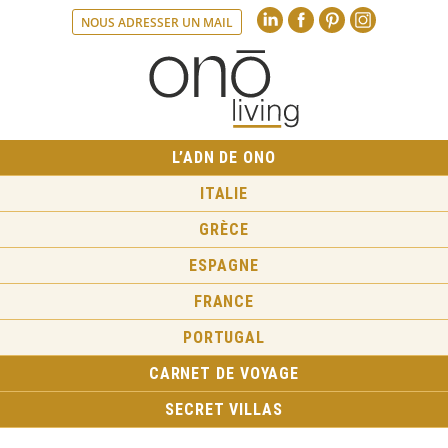
Linkedin
Faceboo
Pint
NOUS ADRESSER UN MAIL
L’ADN DE ONO
ITALIE
GRÈCE
ESPAGNE
FRANCE
PORTUGAL
CARNET DE VOYAGE
SECRET VILLAS