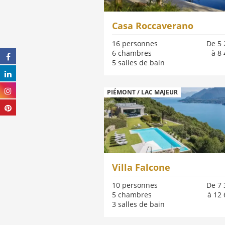
Casa Roccaverano
16 personnes
De 5 
6 chambres
à 8 
5 salles de bain
PIÉMONT / LAC MAJEUR
Villa Falcone
10 personnes
De 7 
5 chambres
à 12 
3 salles de bain