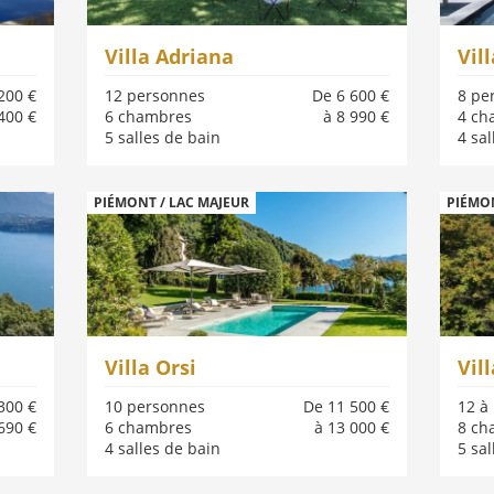
Villa Adriana
Vil
200 €
12 personnes
De 6 600 €
8 pe
400 €
6 chambres
à 8 990 €
4 ch
5 salles de bain
4 sal
PIÉMONT / LAC MAJEUR
PIÉMON
Villa Orsi
Vil
300 €
10 personnes
De 11 500 €
12 à
690 €
6 chambres
à 13 000 €
8 ch
4 salles de bain
5 sal