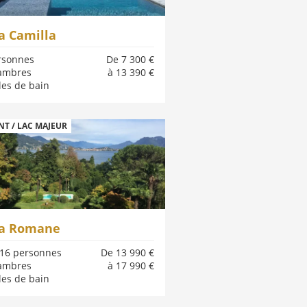
la Camilla
rsonnes
De 7 300 €
ambres
à 13 390 €
les de bain
T / LAC MAJEUR
la Romane
 16 personnes
De 13 990 €
ambres
à 17 990 €
les de bain