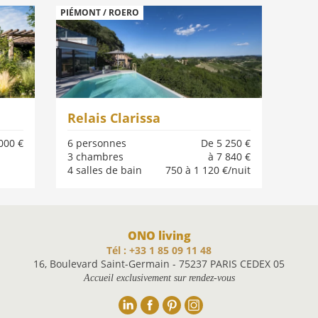
PIÉMONT / ROERO
Relais Clarissa
 000 €
6 personnes
De 5 250 €
3 chambres
à 7 840 €
4 salles de bain
750 à 1 120 €/nuit
ONO living
Tél : +33 1 85 09 11 48
16, Boulevard Saint-Germain - 75237 PARIS CEDEX 05
Accueil exclusivement sur rendez-vous
Linkedin
Facebook
Pinterest
Instagram