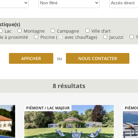
stique(s)
Lac
Montagne
Campagne
Ville d’art
e à proximité
Piscine
(
avec chauffage)
Jacuzzi
T
NOUS CONTACTER
AFFICHER
ou
8 résultats
PIÉMONT / LAC MAJEUR
PIÉMON